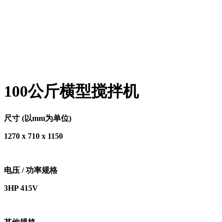
100公斤横型搅拌机
尺寸
(
以
mm
为单位
)
1270 x 710 x 1150
电压
/
功率规格
3HP 415V