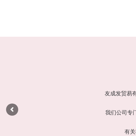
友
成
发
贸
易
我
们
公
司
专
有
关