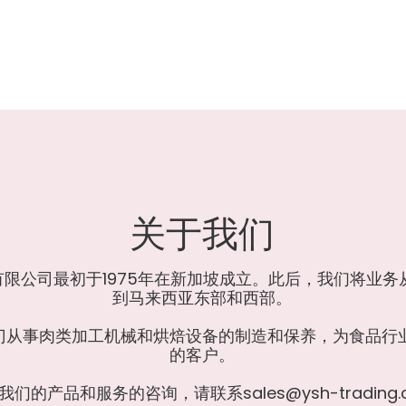
关于我们
有
限
公
司
最
初
于
1
9
7
5
年
在
新
加
坡
成
立
。
此
后
，
我
们
将
业
务
到
马
来
西
亚
东
部
和
西
部
。
门
从
事
肉
类
加
工
机
械
和
烘
焙
设
备
的
制
造
和
保
养
，
为
食
品
行
的
客
户
。
我
们
的
产
品
和
服
务
的
咨
询
，
请
联
系
s
a
l
e
s
@
y
s
h
-
t
r
a
d
i
n
g
.