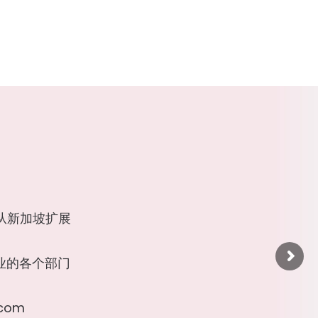
从
新
加
坡
扩
展
业
的
各
个
部
门
c
o
m