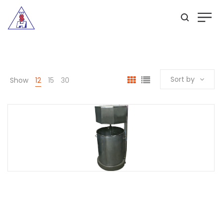
Sort by
Show
12
15
30