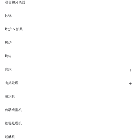
混合和分离器
炒锅
炸炉 & 炉具
烤炉
烤箱
磨床
肉类处理
脱水机
自动成型机
莲蓉处理机
起酥机