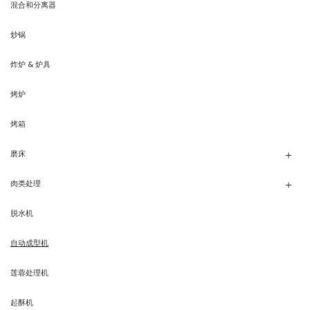
混合和分离器
炒锅
炸炉 & 炉具
烤炉
烤箱
磨床
肉类处理
脱水机
自动成型机
莲蓉处理机
起酥机