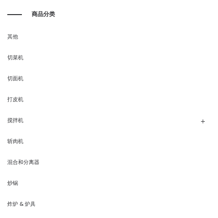
商品分类
其他
切菜机
切面机
打皮机
搅拌机
斩肉机
混合和分离器
炒锅
炸炉 & 炉具