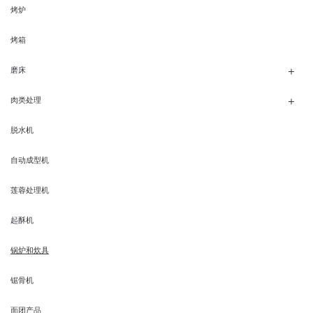
烤炉
烤箱
磨床
肉类处理
脱水机
自动成型机
莲蓉处理机
起酥机
锅炉和炊具
锯骨机
面团产品