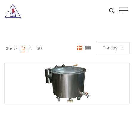
Sort by
Show
12
15
30