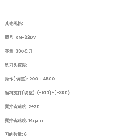
其他规格
:
型号
:
KN-330V
容量
: 330
公升
铣刀头速度
:
操作
(
调整
): 200
÷ 4500
馅料搅拌
(
调整
): (-100)
÷(-300
)
搅拌碗速度
: 2
÷20
搅拌碗速度
: 14rpm
刀的数量: 6