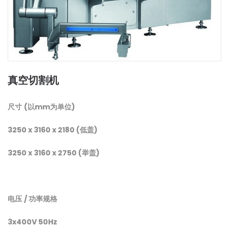
真空切割机
尺寸
(
以
mm
为单位
)
3250 x 3160 x 2180 (
低盖
)
3250 x 3160 x 2750 (
举盖
)
电压
/
功率规格
3x400V 50Hz