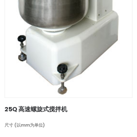
25Q 高速螺旋式搅拌机
尺寸
(
以
mm
为单位
)