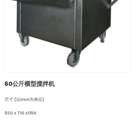
60公斤横型搅拌机
尺寸
(
以
mm
为单位
)
920 x 710 x1150