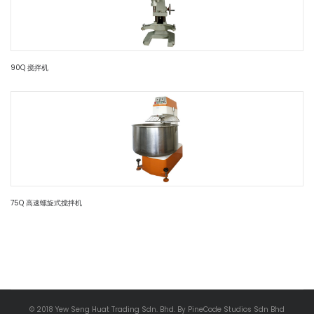
90Q 搅拌机
75Q 高速螺旋式搅拌机
© 2018 Yew Seng Huat Trading Sdn. Bhd. By PineCode Studios Sdn Bhd