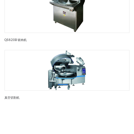
QS620B 斩肉机
真空切割机