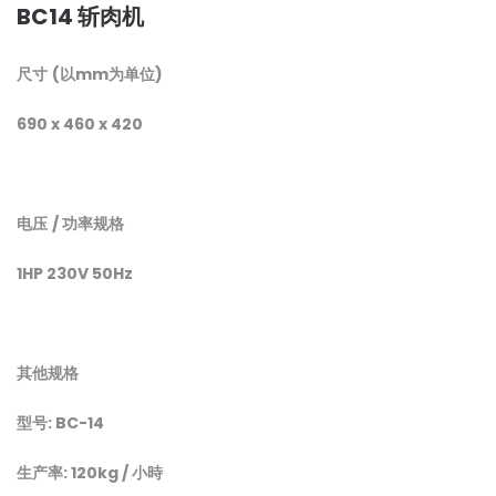
BC14 斩肉机
尺寸
(
以
mm
为单位
)
690 x 460 x 420
电压
/
功率规格
1HP 230V 50Hz
其他规格
型号
: BC-14
生产率: 120kg / 小時