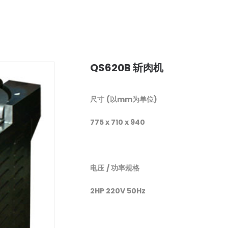
QS620B 斩肉机
尺寸
(
以
mm
为单位
)
775 x 710 x 940
电压
/
功率规格
2HP 220V 50Hz